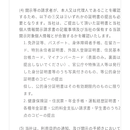
(4) 開示等の請求者が、本人又は代理人であることを確認
するため、以下の①又は②いずれかの証明書の提出も必
要となります。当社は、ご提出して頂いた証明書と当社
個人情報開示請求書の記載事項及び当社の保有する当該
開示対象個人情報とが合致するかを確認いたします。
1. 免許証等、パスポート、身体障碍者手帳、在留カー
ド、特別永住者証明書、外国人登録証明書、住民基本
台帳カード、マイナンバーカード（表面のみ。裏面は
提出しないでください）、官公庁や特殊法人等は発行
した身分証明書等のうち写真付きのもの、等公的身分
証明書のコピーの提出
但し、公的身分証明書はその有効期限内のものに限り
ます。
2. 健康保険証・住民票・年金手帳・運転経歴証明書・
各種年金証書・公的料金支払い請求書・学生書のうち2
点のコピーの提出
(5) 当社は、利用目的の通知、及び開示の手続きにおいて