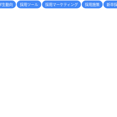
学生動向
採用ツール
採用マーケティング
採用施策
新卒