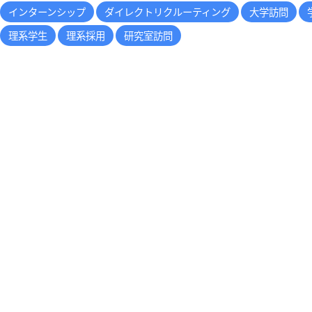
インターンシップ
ダイレクトリクルーティング
大学訪問
理系学生
理系採用
研究室訪問