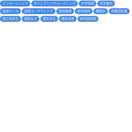
インターンシップ
ダイレクトリクルーティング
大学訪問
学生動向
採用ツール
採用マーケティング
採用施策
新卒採用
機電系
母集団形成
理工系学生
理系女子
理系学生
理系採用
研究室訪問