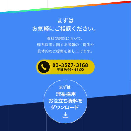
ターゲットにダイレクトに訴求
一期一会の出会いを
まずは
業界 ：
情報・通信
お気軽にご相談ください。
主な採用ターゲット ：
情報系、理系全般
貴社の課題に沿って、
理系採⽤に関する情報のご提供や
導入サービス
具体的なご提案を差し上げます。
イベント
理系向け情報誌
03-3527-3168
平日 9:00〜18:00