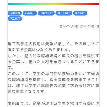
採用施策
新卒採用
母集団形成
理工系学生
理系学生
理系採用
年
月
日
年
月
日
2023
07
11
2023
07
27
理工系学生の採用は競争が激しく、その難しさに
直面する企業は少なくありません。
しかし、魅力的な職場環境と成長の機会を提供す
る企業は、優れた人材を惹きつけることができま
す。
このように、学生の専門性や技術力を活かす適切
な職場環境を提供し、着実な成長を約束すること
は、理工系学生が就職先の企業に求める非常に重
要な要素となります。
本記事では、企業が理工系学生を採用する際に注